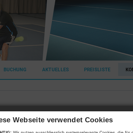
BUCHUNG
AKTUELLES
PREISLISTE
KO
ese Webseite verwendet Cookies
HTIG:
Wir nutzen ausschliesslich systemrelevante Cookies, die für 