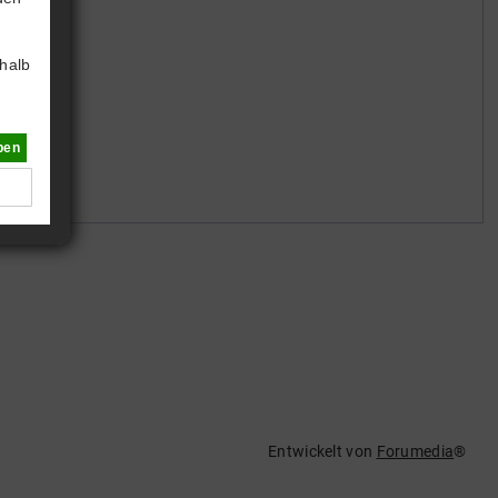
halb
ben
Entwickelt von
Forumedia
®