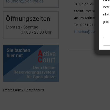
tc-union@t-online.de
TC Union Münster e.V.
Betr
Steinfurter Str. 345
sta
Öffnungszeiten
48159 Münster
gibt
Tel. 0251-211178
Montag - Sonntag
tc-union@t-online.de
07:00 - 23:00 Uhr
Impressum / Datenschutz