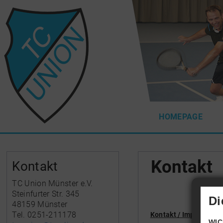
HOMEPAGE
Kontakt
Kontakt
TC Union Münster e.V.
Steinfurter Str. 345
Di
48159 Münster
Tel. 0251-211178
Kontakt / Impressum:
WIC